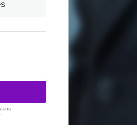
es
ican las
o