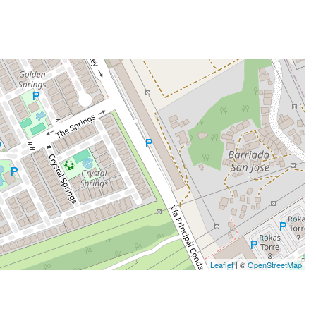
Leaflet
| ©
OpenStreetMap