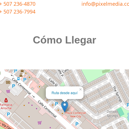
+ 507 236-4870
info@pixelmedia.c
+ 507 236-7994
Cómo Llegar
×
Ruta desde aquí