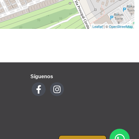
Leaflet
| ©
OpenStreetMap
Síguenos