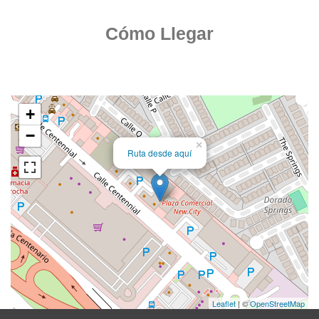
Cómo Llegar
+
−
×
Ruta desde aquí
Leaflet
| ©
OpenStreetMap