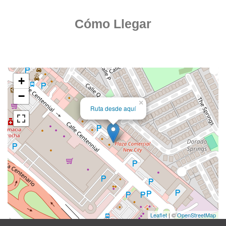
Cómo Llegar
+
−
×
Ruta desde aquí
Leaflet
| ©
OpenStreetMap