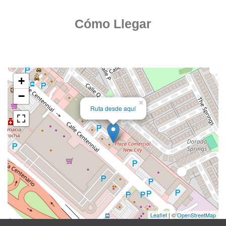
Cómo Llegar
+
−
×
Ruta desde aquí
Leaflet
| ©
OpenStreetMap