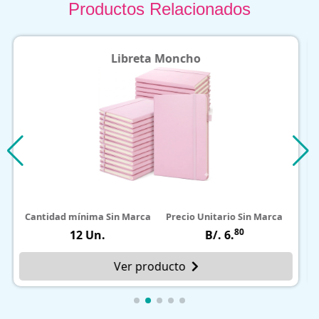
Productos Relacionados
ncho
Libreta Post Its Ale
ecio Unitario Sin Marca
Cantidad mínima Sin Marca
Precio 
80
B/. 6.
12 Un.
to
Ver producto