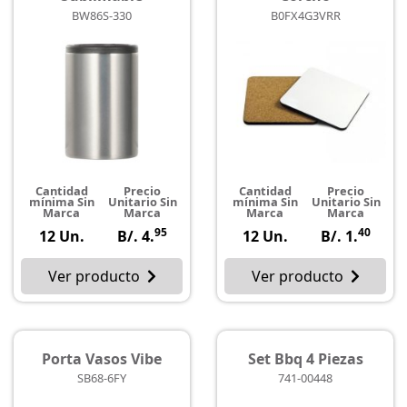
BW86S-330
B0FX4G3VRR
Cantidad
Precio
Cantidad
Precio
mínima Sin
Unitario Sin
mínima Sin
Unitario Sin
Marca
Marca
Marca
Marca
95
40
12 Un.
B/. 4.
12 Un.
B/. 1.
Ver producto
Ver producto
Porta Vasos Vibe
Set Bbq 4 Piezas
SB68-6FY
741-00448