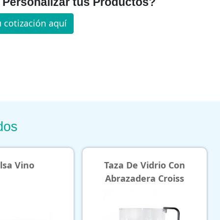
Personalizar tus Productos?
u cotización aquí
dos
Taza De Vidrio Con
Bolsa De Yute Vin
Abrazadera Croiss