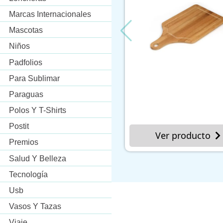
Marcas Internacionales
Mascotas
Niños
Padfolios
Para Sublimar
Paraguas
Polos Y T-Shirts
Postit
Ver producto
Ver p
Premios
Salud Y Belleza
Tecnología
Usb
Vasos Y Tazas
Viaje