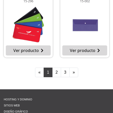
15-296
15-002
Ver producto
Ver producto
«
1
2
3
»
HOSTING Y DOMINIO
SITIOS WEB
DISEÑO GRÁFICO