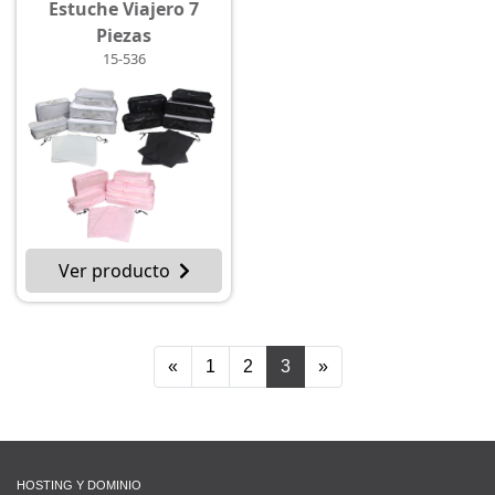
Estuche Viajero 7
Piezas
15-536
Ver producto
«
1
2
3
»
HOSTING Y DOMINIO