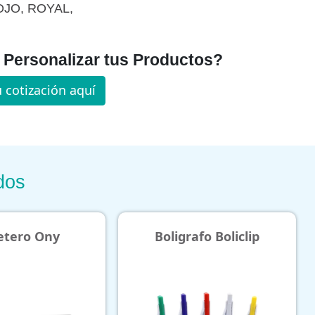
JO, ROYAL,
Personalizar tus Productos?
u cotización aquí
dos
Boligrafo Boliclip
Caja My Box