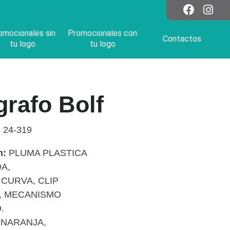
omocionales sin
Promocionales con
Contactos
tu logo
tu logo
grafo Bolf
:
24-319
n:
PLUMA PLASTICA
A,
CURVA, CLIP
, MECANISMO
.
 NARANJA,