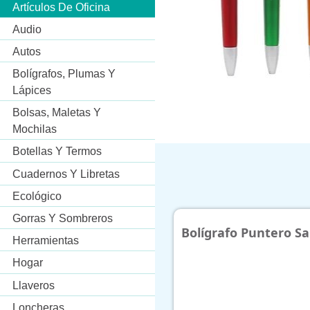
Artículos De Oficina
Audio
Autos
Bolígrafos, Plumas Y
Lápices
Bolsas, Maletas Y
Mochilas
Botellas Y Termos
Cuadernos Y Libretas
Ecológico
Gorras Y Sombreros
Bolígrafo Puntero Salento
Gota 
Herramientas
Hogar
Llaveros
Loncheras