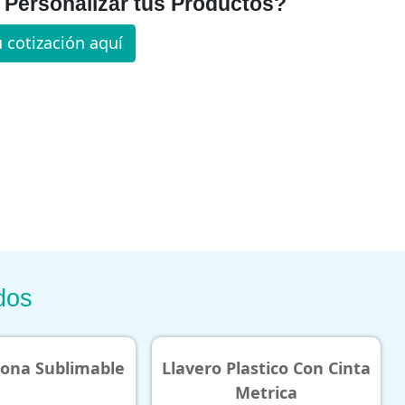
Personalizar tus Productos?
u cotización aquí
dos
o Plastico Con Cinta
Llavero Hmt
Metrica