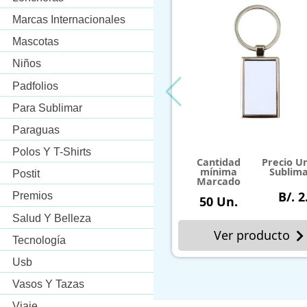
Marcas Internacionales
Mascotas
Niños
Padfolios
Para Sublimar
Paraguas
Polos Y T-Shirts
Cantidad
Precio Unitario
mínima
Sublimación
Postit
Marcado
75
B/. 2.
Premios
50 Un.
Salud Y Belleza
Ver producto
Ver product
Tecnología
Usb
Vasos Y Tazas
Viaje