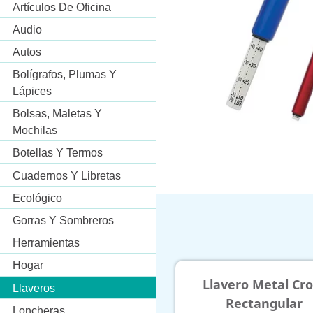
Artículos De Oficina
Audio
Autos
Bolígrafos, Plumas Y
Lápices
Bolsas, Maletas Y
Mochilas
Botellas Y Termos
Cuadernos Y Libretas
Ecológico
Gorras Y Sombreros
Herramientas
Hogar
Llavero Metal Crom
Lllavero Abreb
Llaveros
Rectangular
Balon
Loncheras