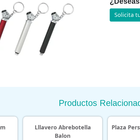
¿Deseas 
Solicita t
Productos Relaciona
otella
Plaza Persona Sublimable
Llaver