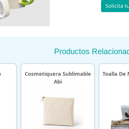
Solicita t
Productos Relaciona
era Sublimable
Toalla De Microfibra Chica
Abi