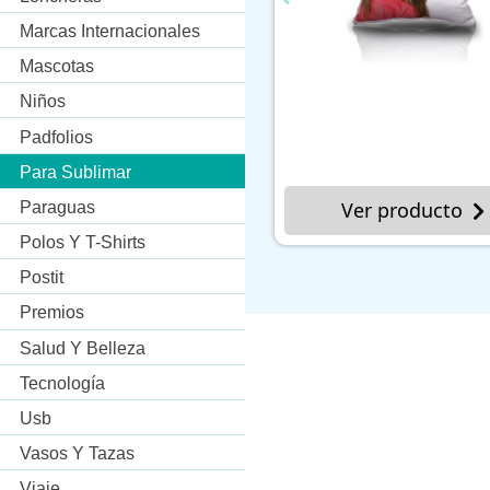
Marcas Internacionales
Mascotas
Cantidad
Niños
mínima
Marcado
Padfolios
50 Un.
Para Sublimar
Paraguas
Ver producto
Ver p
Polos Y T-Shirts
Postit
Premios
Salud Y Belleza
Tecnología
Usb
Vasos Y Tazas
Viaje