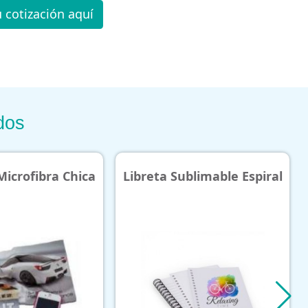
u cotización aquí
dos
Libreta Sublimable Espiral
Botella De Alumi
Sublimable 750