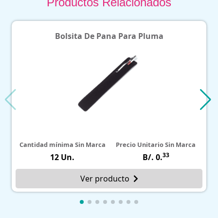
Productos Relacionados
Bolsita De Pana Para Pluma
antidad mínima Sin Marca
Precio Unitario Sin Marca
Cantid
33
12 Un.
B/. 0.
Ver producto