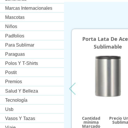
Marcas Internacionales
Mascotas
Niños
Padfolios
Porta Lata De Acero
Para Sublimar
Sublimable
Paraguas
Polos Y T-Shirts
Postit
Premios
Salud Y Belleza
Tecnología
Usb
Cantidad
Precio Unitar
Vasos Y Tazas
mínima
Sublimación
Marcado
Viaje