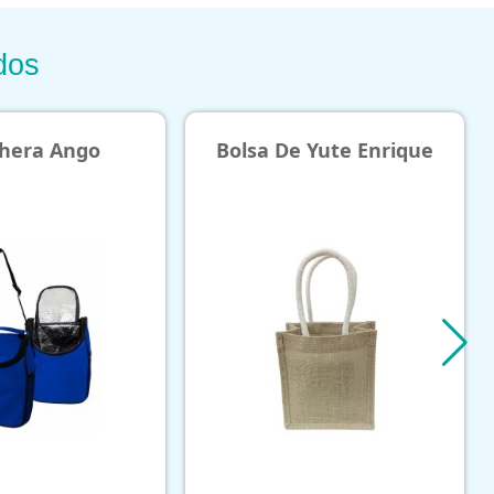
dos
a Ango
Bolsa De Yute Enrique
T